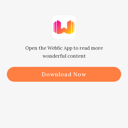
슬과 약속까지 끝낸 상태.

국가대표로 발탁되면 아무리 부시혁이
라고 해도 허락할 수밖에 없겠지.

태극마크를 달고 코트를 누빌 생각에 
Open the Webfic App to read more
부민혁은 콧노래가 절로 나왔다.

wonderful content
하지만 가벼운 발걸음으로 거실로 향한 
부민혁은 홈웨어로 갈아입은 채 소파에 
Download Now
기대어 있는 부시혁을 발견하고 멈칫할 
수밖에 없었다.

“혀, 형.”

잔뜩 당황한 부민혁이 말을 더듬었다.

“오늘은 왜 이렇게 일찍 왔어? 유나 누