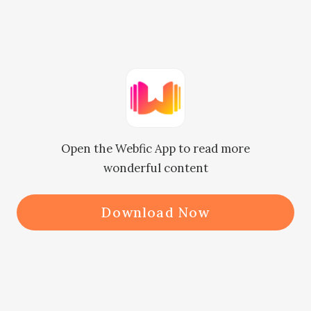
“알겠습니다.”

박희서는 대답하고 이내 또 무언가 생
각난 듯 물었다.

“이 일, 육재원 대표님께 말씀하실 건가
요?”

Open the Webfic App to read more
“아니요.”

wonderful content
윤슬은 고개를 흔들었다.

“재원이는 요즘 자기 회사 돌보느라 바
Download Now
빠서 귀찮게 하고 싶지 않아요.”

“네.”

박희서가 나간 뒤 얼마 지나지 않아 재