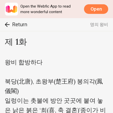
Open the Webfic App to read
Open
more wonderful content
Return
명의 왕비
제 1화
왕비 합방하다

북당(北唐), 초왕부(楚王府) 봉의각(鳳
儀閣)

일렁이는 촛불에 방안 곳곳에 붙여 놓
은 낡은 붉은 ‘희(喜, 축 결혼)’종이가 비