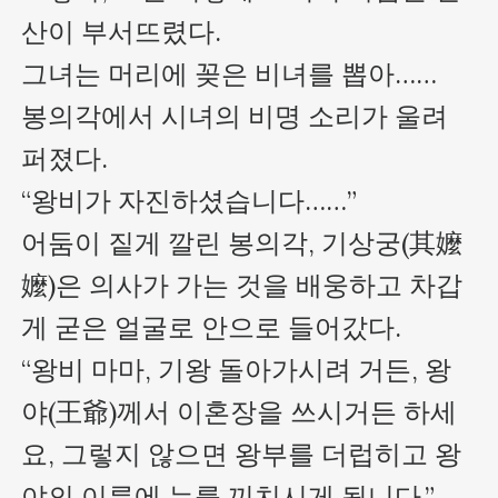
산이 부서뜨렸다.

그녀는 머리에 꽂은 비녀를 뽑아……

봉의각에서 시녀의 비명 소리가 울려 
퍼졌다.

“왕비가 자진하셨습니다……”

어둠이 짙게 깔린 봉의각, 기상궁(其嬤
嬤)은 의사가 가는 것을 배웅하고 차갑
게 굳은 얼굴로 안으로 들어갔다. 

“왕비 마마, 기왕 돌아가시려 거든, 왕
야(王爺)께서 이혼장을 쓰시거든 하세
요, 그렇지 않으면 왕부를 더럽히고 왕
야의 이름에 누를 끼치시게 됩니다.” 
