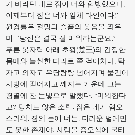
가 바라던 대로 짐이 너와 합방했으니, 
이제부터 짐은 너와 일체 타인이다.”

원경릉은 절망과 슬픔의 웃음을 띄우
며, “당신은 결국 절 미워하는군요.”

푸른 옷자락 아래 초왕(楚王)의 건장한 
몸매와 늘씬한 다리로 쭉 걷어차니, 탁
자고 의자고 우당탕탕 넘어지며 물건이 
사방에 떨어지고 깨지는 가운데 그는 
경멸에 찬 눈빛으로 말했다, “미워한다
고? 당치도 않은 소릴. 짐은 네가 혐오
스러워. 짐의 눈에 너는, 더러운 벌레만
도 못한 존재야. 사람을 증오심에 불타