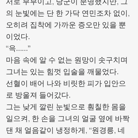
서로 부부이고, 낭군이 분명했지만, 그
의 눈빛에는 단 한 가닥 연민조차 없이, 
오히려 집착에 가까운 증오만 있을 뿐
이었다.

“윽……”

마음 속에 알 수 없는 원망이 솟구치며 
그녀는 있는 힘껏 입술을 깨물었다.

선혈이 배어 나와 비릿한 피가 입안으
로 방울져 들어갔다.

그는 낮게 깔린 눈빛으로 훤칠한 몸을 
일으켜, 한 손을 그녀의 얼굴 옆에 바짝 
댄 채 얼음같이 냉정하게, “원경릉, 네