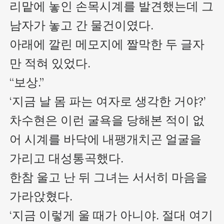
리맡에 놓인 손목시계를 발견했는데 그 
남자가 놓고 간 물건이였다.

아래에 깔린 메모지에 짤막한 두 글자
만 적혀 있었다.

“보상.”

‘지금 날 몸 파는 여자로 생각한 거야?’

차수현은 이런 굴욕을 당해본 적이 없
어 시계를 바닥에 내팽개치곤 얼굴을 
가리고 대성통곡했다.

한참 울고 난 뒤 그녀는 서서히 마음을 
가라앉혔다.

‘지금 이렇게 울 때가 아니야. 절대 여기