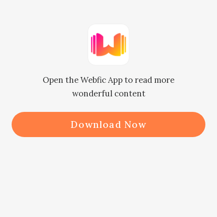
“Ustedes cuatro deberían bajar a 
comprar sus regalos para Mamá. Yo 
iré a buscarlas una vez que las cosas 
estén listas aquí”.

Open the Webfic App to read more
wonderful content
“De acuerdo”. Ella asintió 
obedientemente. Justo cuando 
Download Now
estaba a punto de irse, vio a un 
hombre descansando en el sofá que 
estaba incluido en el juego de 
muebles que Sebastian acababa de 
comprar. Naturalmente, ella se 