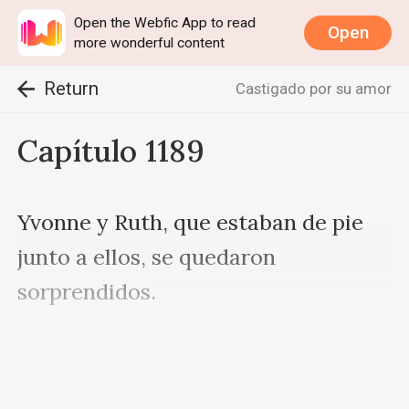
Open the Webfic App to read
Open
more wonderful content
Return
Castigado por su amor
Capítulo 1189
Yvonne y Ruth, que estaban de pie 
junto a ellos, se quedaron 
sorprendidos.

Después de hacer el pago, Sebastian 
se dio la vuelta y le dijo a Sabrina: 