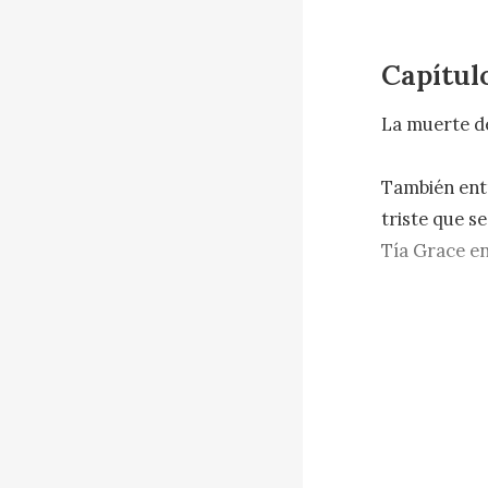
Capítul
La muerte de
También entr
triste que se
Tía Grace en 
El funeral q
la alta soci
velarla. Ni 
se debía a qu
Nigel había e