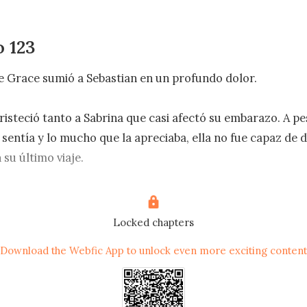
o 123
 Grace sumió a Sebastian en un profundo dolor. 

isteció tanto a Sabrina que casi afectó su embarazo. A pes
 sentía y lo mucho que la apreciaba, ella no fue capaz de de
su último viaje.

ue Sebastian organizó para su madre fue increíblemente g
edad estuvo presente, sin embargo, Sabrina no tuvo la opor
Locked chapters
siquiera se le permitió saber dónde estaba enterrada la Tía 
Download the Webfic App to unlock even more exciting content
e toda la familia Ford y sus parientes estarían presentes. 
stado allí para despedirla.
