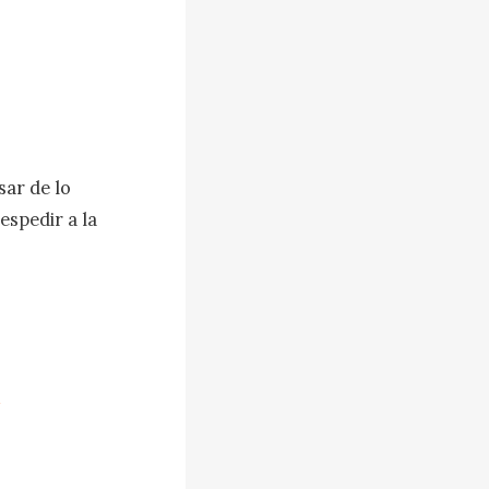
ar de lo 
spedir a la 
rande. Toda 
tunidad de 
Grace. Esto 
Incluso 