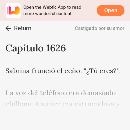
Open the Webfic App to read
Open
more wonderful content
Return
Castigado por su amor
Capítulo 1626
Sabrina frunció el ceño. "¿Tú eres?". 

La voz del teléfono era demasiado 
chillona. A su vez era estruendosa y 
ronca. Sabrina ni siquiera podía 
reconocer si era una voz masculina 