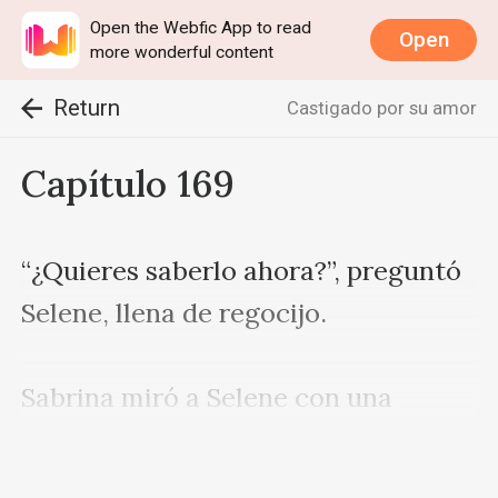
Open the Webfic App to read
Open
more wonderful content
Return
Castigado por su amor
Capítulo 169
“¿Quieres saberlo ahora?”, preguntó 
Selene, llena de regocijo.

Sabrina miró a Selene con una 
expresión sombría en su rostro. 
“¿Quién es?”.
