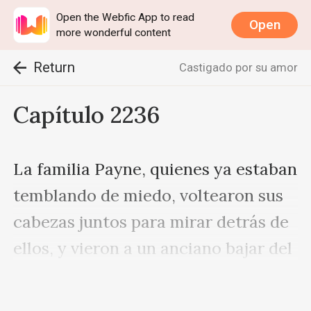
Open the Webfic App to read
Open
more wonderful content
Return
Castigado por su amor
Capítulo 2236
La familia Payne, quienes ya estaban 
temblando de miedo, voltearon sus 
cabezas juntos para mirar detrás de 
ellos, y vieron a un anciano bajar del 
mismo coche del que el Señor Ford 
se había bajado anteriormente. Este 