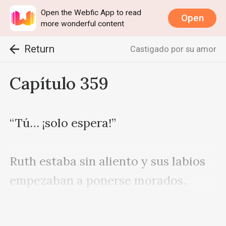
Open the Webfic App to read
Open
more wonderful content
Return
Castigado por su amor
Capítulo 359
“Tú… ¡solo espera!”

Ruth estaba sin aliento y sus labios 
empezaban a ponerse morados. 
Intentó palparse el pecho para 
calmarse lo más posible antes de 