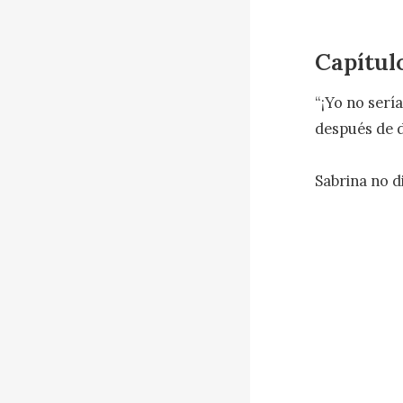
Capítul
“¡Yo no serí
después de d
Sabrina no di
Ella no sonr
Kingston no 
seguía siend
Era igual de 