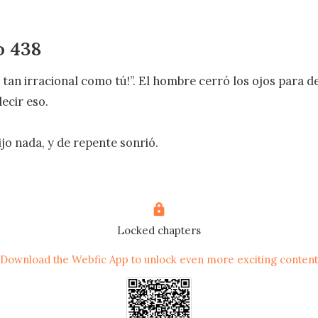
o 438
a tan irracional como tú!”. El hombre cerró los ojos para d
ecir eso.

jo nada, y de repente sonrió.

eía mucho.

había visto a la Señora sonreír antes. Sin embargo, cuando
Locked chapters
o la misma que hace seis años. Era igual de dulce.

Download the Webfic App to unlock even more exciting content
pura.
