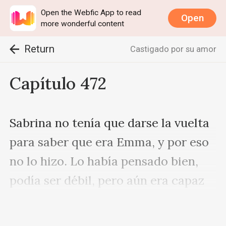
Open the Webfic App to read
Open
more wonderful content
Return
Castigado por su amor
Capítulo 472
Sabrina no tenía que darse la vuelta 
para saber que era Emma, y por eso 
no lo hizo. Lo había pensado bien, 
podía ser débil, pero aún era capaz 
de ignorarla. Planeaba simplemente 
ignorar a Emma, 