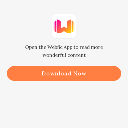
independientemente de lo que 
decidiera hacer con ella. Sabrina no 
quería mucho, se conformaba con 
poder vivir para ver crecer 
Open the Webfic App to read more
felizmente a Aino.

wonderful content
"No es de extrañar que digan que los 
Download Now
cerdos muertos no tienen miedo al 
agua hirviendo", dijo Emma mientras 
caminaba hacia Sabrina. La seguían 
el Gerente de Recursos Humanos, el 
Director y el Director de Diseño. 