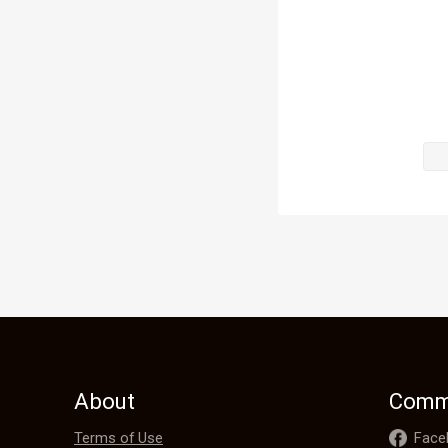
El tono de M
Era una pers
se disponía a
En ese momen
podré ir a l
About
Comm
Terms of Use
Face