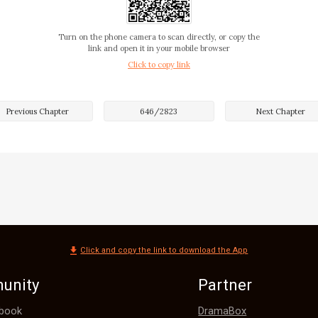
arcus sonaba bastante apenado.

Turn on the phone camera to scan directly, or copy the
link and open it in your mobile browser
Click to copy link
ona muy confiable, pero no esperaba que lo llamara su ab
 salir para buscarla.

Previous Chapter
646
/
2823
Next Chapter
to, Marcus incluso le explicó al Viejo Amo Shaw: "Abuelo,
a antigua residencia Fo
Click and copy the link to download the App
unity
Partner
DramaBox
book