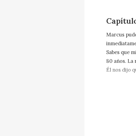
Capítul
Marcus pudo 
inmediatamen
Sabes que mi
80 años. La 
Él nos dijo 
familiar, as
"No podíamos
"Aunque Ryan
coche para u
Ford. Ryan y