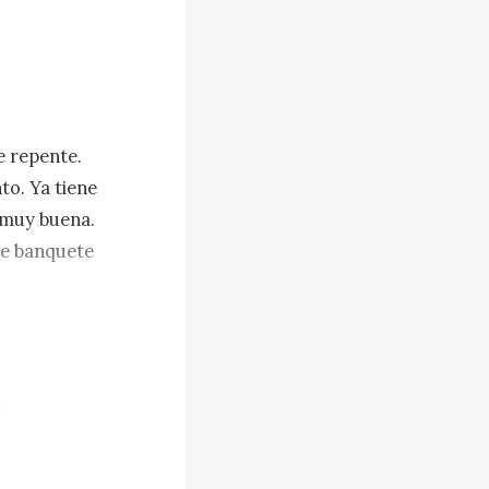
 repente. 
o. Ya tiene 
 muy buena. 
e banquete 


mos un 
cia de los 