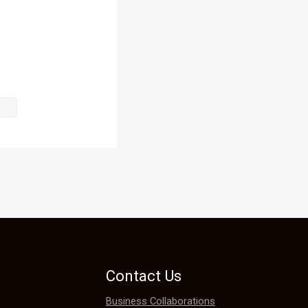
uelo cuando 
 esta vez no 
Contact Us
Business Collaborations