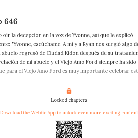
o 646
oír la decepción en la voz de Yvonne, así que le explicó 
te: "Yvonne, escúchame. A mí y a Ryan nos surgió algo de
 abuelo regresó de Ciudad Kidon después de su tratamient
relación de mi abuelo y el Viejo Amo Ford siempre ha sido
que para el Viejo Amo Ford es muy importante celebrar est
í que Ryan y yo hemos tenido que llegar antes para ayudar". 
 ir en contra de lo que el anciano quería".

Locked chapters
Download the Webfic App to unlock even more exciting content
 y yo no podremos ir a recogerlas personalmente, envia
stedes. Llámame apenas estén afuera de la antigua residen
 yo saldremos para escoltarlas".
