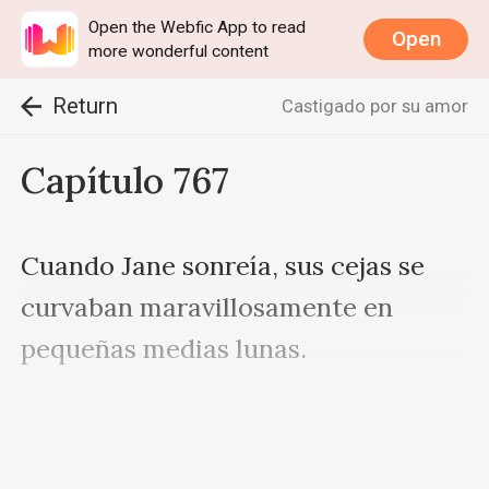
Open the Webfic App to read
Open
more wonderful content
Return
Castigado por su amor
Capítulo 767
Cuando Jane sonreía, sus cejas se 
curvaban maravillosamente en 
pequeñas medias lunas. 

Resulta ser que ella también era 
muy hermosa, el tipo de belleza que 