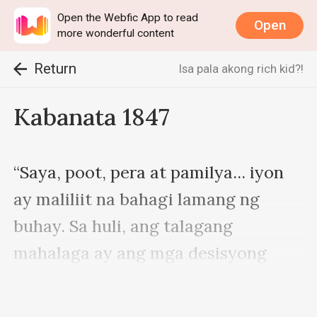
Open the Webfic App to read
Open
more wonderful content
Return
Isa pala akong rich kid?!
Kabanata 1847
“Saya, poot, pera at pamilya... iyon 
ay maliliit na bahagi lamang ng 
buhay. Sa huli, ang talagang 
mahalaga ay ang mga desisyong 
ginagawa ng isang tao habang 
dahan-dahan silang nagpapatuloy sa 