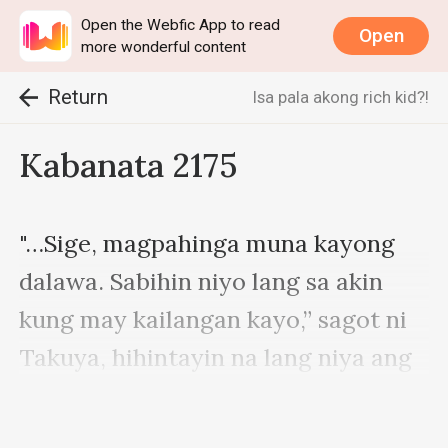
Open the Webfic App to read
Open
more wonderful content
Return
Isa pala akong rich kid?!
Kabanata 2175
"…Sige, magpahinga muna kayong 
dalawa. Sabihin niyo lang sa akin 
kung may kailangan kayo,” sagot ni 
Takuya, hihintayin na lang niya ang 
pagbabalik ni Gerald kung gusto 
niya man makakuha ng sagot.
