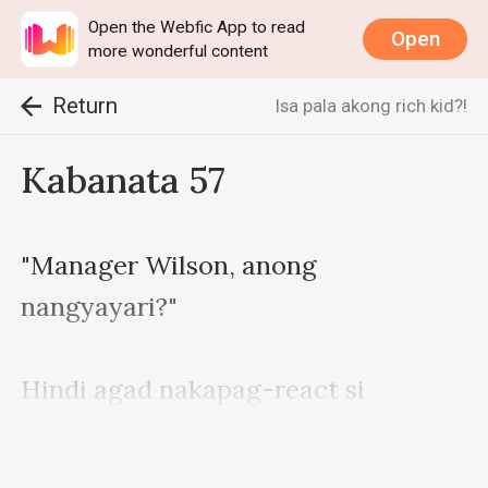
Open the Webfic App to read
Open
more wonderful content
Return
Isa pala akong rich kid?!
Kabanata 57
"Manager Wilson, anong 
nangyayari?" 

Hindi agad nakapag-react si 
Vanessa. 
