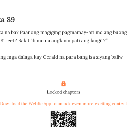
a 89
ka na ba? Paanong magiging pagmamay-ari mo ang buong
treet? Bakit ‘di mo na angkinin pati ang langit?”

ng mga dalaga kay Gerald na para bang isa siyang baliw.

malakas si Bale dahil sa mga sinabi ni Gerald.

 Commercial Street? Sinabi ng lalaking ‘yon na pagmamay
Locked chapters
lya.

Download the Webfic App to unlock even more exciting content
lang si Gerald. Sa mga sandaling iyon, tumunog ang kayan