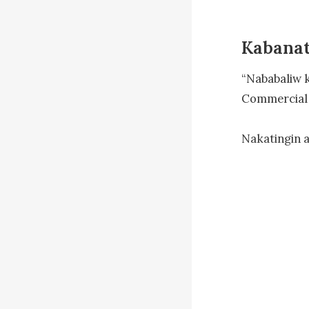
Kabanat
“Nababaliw 
Commercial S
Nakatingin a
Tumatawa ng 
Ang Mayberry
kanyang pami
Napangiti na
cellphone.
