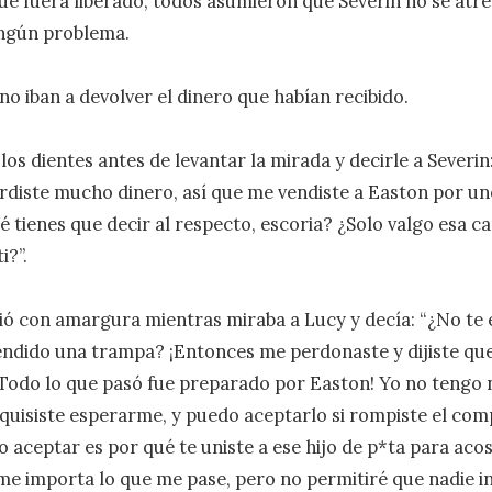
ue fuera liberado, todos asumieron que Severin no se atrev
ngún problema.

o iban a devolver el dinero que habían recibido.

os dientes antes de levantar la mirada y decirle a Severin: 
rdiste mucho dinero, así que me vendiste a Easton por unos
é tienes que decir al respecto, escoria? ¿Solo valgo esa ca
?”.

ió con amargura mientras miraba a Lucy y decía: “¿No te 
ndido una trampa? ¡Entonces me perdonaste y dijiste que
¡Todo lo que pasó fue preparado por Easton! Yo no tengo n
 quisiste esperarme, y puedo aceptarlo si rompiste el comp
 aceptar es por qué te uniste a ese hijo de p*ta para acos
me importa lo que me pase, pero no permitiré que nadie in