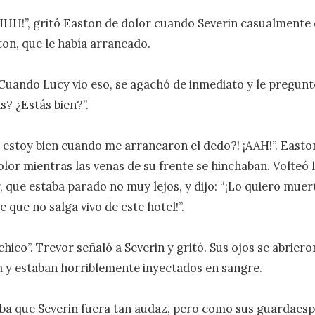
!”, gritó Easton de dolor cuando Severin casualmente de
on, que le había arrancado.

Cuando Lucy vio eso, se agachó de inmediato y le preguntó
? ¿Estás bien?”.

 estoy bien cuando me arrancaron el dedo?! ¡AAH!”. Easton
olor mientras las venas de su frente se hinchaban. Volteó l
, que estaba parado no muy lejos, y dijo: “¡Lo quiero muert
 que no salga vivo de este hotel!”.

hico”. Trevor señaló a Severin y gritó. Sus ojos se abriero
ra y estaban horriblemente inyectados en sangre.

ba que Severin fuera tan audaz, pero como sus guardaesp