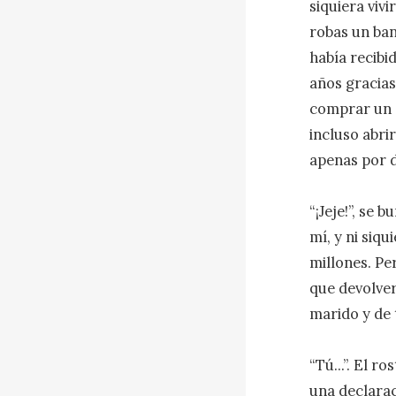
siquiera vivi
robas un ban
había recibi
años gracias
comprar un c
incluso abri
apenas por d
“¡Jeje!”, se 
mí, y ni siq
millones. Pe
que devolver
marido y de tu 
“Tú...”. El r
una declarac