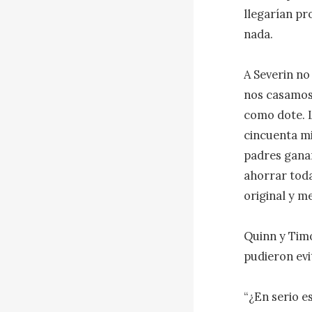
llegarían pr
nada.

A Severin no
nos casamos, 
como dote. L
cincuenta mi
padres ganar
ahorrar toda
original y me
Quinn y Tim
pudieron evi
“¿En serio e