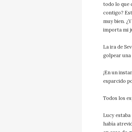
todo lo que 
contigo? Est
muy bien. ¿Y
importa mi j
La ira de Se
golpear una s
¡En un insta
esparcido por
Todos los es
Lucy estaba 
había atrevi