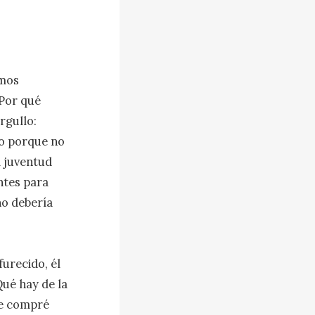
mos 
Por qué 
gullo: 
o porque no 
 juventud 
tes para 
o debería 
urecido, él 
ué hay de la 
e compré 