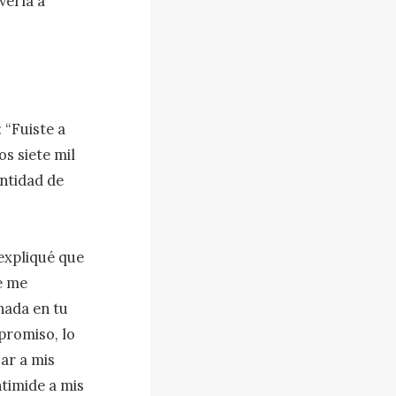
ería a 
“Fuiste a 
 siete mil 
ntidad de 
expliqué que 
 me 
ada en tu 
romiso, lo 
ar a mis 
timide a mis 