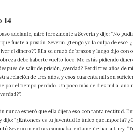
o 14
paso adelante, miró ferozmente a Severin y dijo: “No pudi
que fuiste a prisión, Severin. ¿Tengo yo la culpa de eso? ¿
ver el dinero?”. Ella se cruzó de brazos y luego dijo con or
 pobreza debe haberte vuelto loco. Me estás pidiendo diner
después de salir de prisión, ¿verdad? Perdí tres años de mi
tra relación de tres años, y esos cuarenta mil son suficien
por el tiempo perdido. Un poco más de diez mil al año n
verdad?”.

rin nunca esperó que ella dijera eso con tanta rectitud. Enf
y dijo: “¿Entonces es tu juventud lo único que importa? ¿Q
ntó Severin mientras caminaba lentamente hacia Lucy. “T