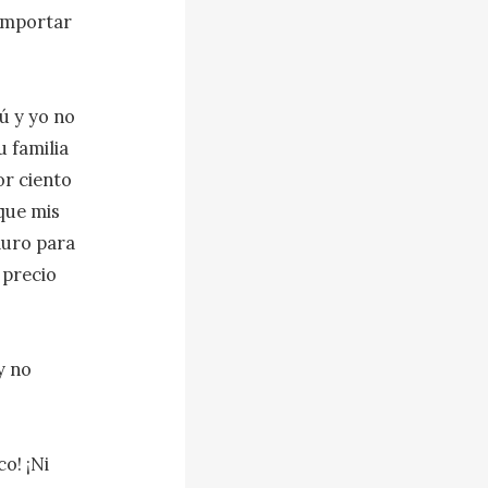
importar 
 y yo no 
 familia 
r ciento 
que mis 
uro para 
precio 
 no 
! ¡Ni 