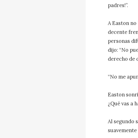
padres!”.

A Easton no 
decente fren
personas dif
dijo: “No pu
derecho de c
“No me apunt
Easton sonri
¿Qué vas a h
Al segundo s
suavemente a