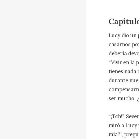
Capítul
Lucy dio un 
casarnos por
debería devol
“Vivir en la
tienes nada 
durante nues
compensarme 
ser mucho, ¿
“¡Tch!”. Seve
miró a Lucy 
mía?”, pregu