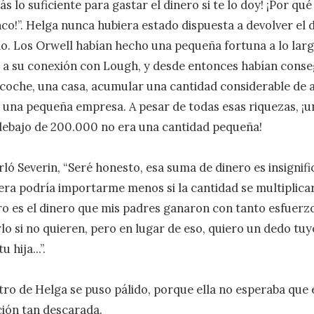
rás lo suficiente para gastar el dinero si te lo doy! ¡Por qué 
co!”. Helga nunca hubiera estado dispuesta a devolver el d
do. Los Orwell habían hecho una pequeña fortuna a lo largo
 a su conexión con Lough, y desde entonces habían conse
oche, una casa, acumular una cantidad considerable de a
r una pequeña empresa. A pesar de todas esas riquezas, ¡u
ebajo de 200.000 no era una cantidad pequeña!

burló Severin, “Seré honesto, esa suma de dinero es insignifi
uiera podría importarme menos si la cantidad se multiplicar
ro es el dinero que mis padres ganaron con tanto esfuerzo
lo si no quieren, pero en lugar de eso, quiero un dedo tuyo
hija...”.

ostro de Helga se puso pálido, porque ella no esperaba que é
ión tan descarada.
