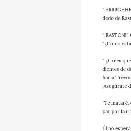
“¡ARRRGHHHHH
dedo de East
“¡EASTON!”. 
“¿Cómo estás
“¡¿Crees que
dientes de d
hacia Trevor
¡Asegúrate de
“Te mataré, c
par por la i
Él no espera