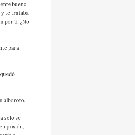
mente bueno 
y te trataba 
 por ti. ¿No 
nte para 
 quedó 
 alboroto.

 solo se 
n prisión, 