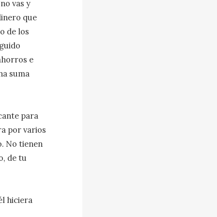
no vas y 
inero que 
 de los 
guido 
horros e 
na suma 
cante para 
a por varios 
. No tienen 
, de tu 
l hiciera 