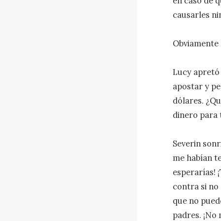
en caso de q
causarles ni
Obviamente n
Lucy apretó l
apostar y pe
dólares. ¿Qu
dinero para ti
Severin sonr
me habían te
esperarías! 
contra si no
que no puedo
padres. ¡No 