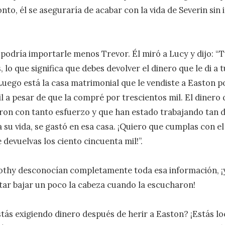
onto, él se aseguraría de acabar con la vida de Severin sin 
 podría importarle menos Trevor. Él miró a Lucy y dijo: “Tú
lo que significa que debes devolver el dinero que le di a tu
uego está la casa matrimonial que le vendiste a Easton po
l a pesar de que la compré por trescientos mil. El dinero 
on con tanto esfuerzo y que han estado trabajando tan d
 su vida, se gastó en esa casa. ¡Quiero que cumplas con el 
 devuelvas los ciento cincuenta mil!”.

othy desconocían completamente toda esa información, ¡y
tar bajar un poco la cabeza cuando la escucharon!

stás exigiendo dinero después de herir a Easton? ¡Estás loco