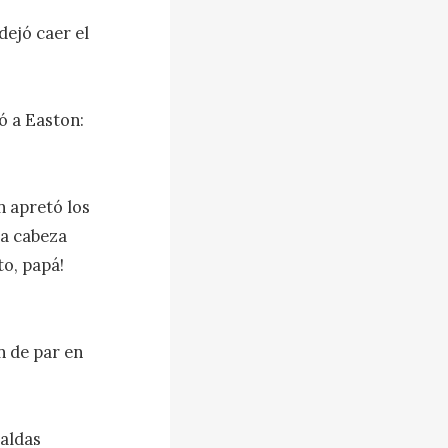
jó caer el 
 a Easton: 
 apretó los 
a cabeza 
o, papá! 
n de par en 
aldas 