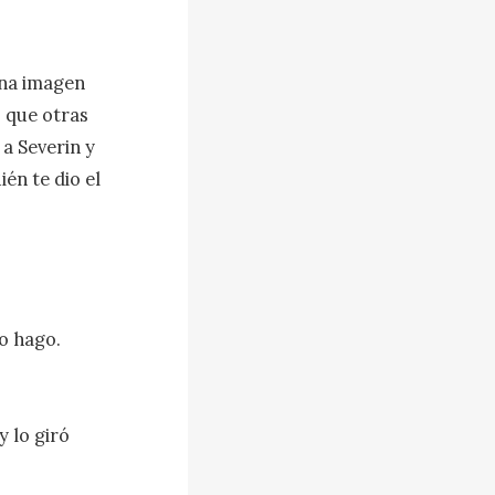
na imagen 
 que otras 
 Severin y 
n te dio el 
o hago. 
 lo giró 