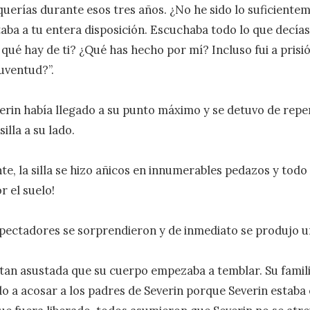
querías durante esos tres años. ¿No he sido lo suficiente
aba a tu entera disposición. Escuchaba todo lo que decías 
 qué hay de ti? ¿Qué has hecho por mí? Incluso fui a prisión
uventud?”.

verin había llegado a su punto máximo y se detuvo de repe
illa a su lado.

nte, la silla se hizo añicos en innumerables pedazos y todo
 el suelo!

pectadores se sorprendieron y de inmediato se produjo un
tan asustada que su cuerpo empezaba a temblar. Su familia
do a acosar a los padres de Severin porque Severin estaba e