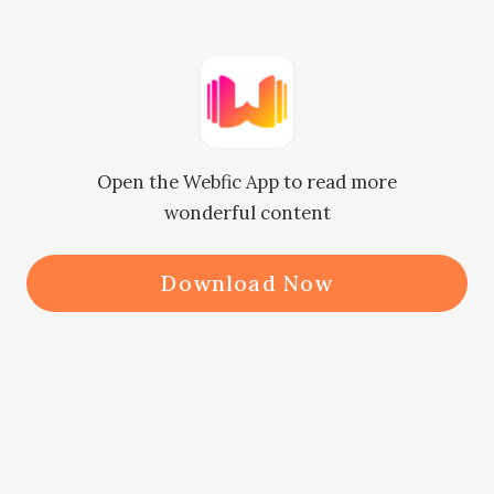
restaurante.

　　¿Olivia?

　　Guadalupe arqueó una ceja 
cuando se abrieron las puertas del 
Open the Webfic App to read more
ascensor y la figura entró 
wonderful content
apresuradamente.

　　Cuando Guadalupe llegó a la 
Download Now
habitación en el cuarto piso, 
escuchó que Dylan estaba hablando 
con alguien por teléfono. Parecía 
haber escuchado a Dylan mencionar 
a la "señorita Ávila".
