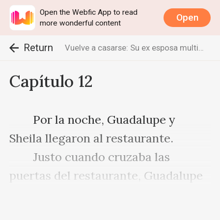
Open the Webfic App to read
Open
more wonderful content
Return
Vuelve a casarse: Su ex esposa multimillonaria
Capítulo 12
　　Por la noche, Guadalupe y 
Sheila llegaron al restaurante.

　　Justo cuando cruzaba las 
puertas del restaurante, Guadalupe 
vio una figura familiar junto a una 
columna en el vestíbulo del 