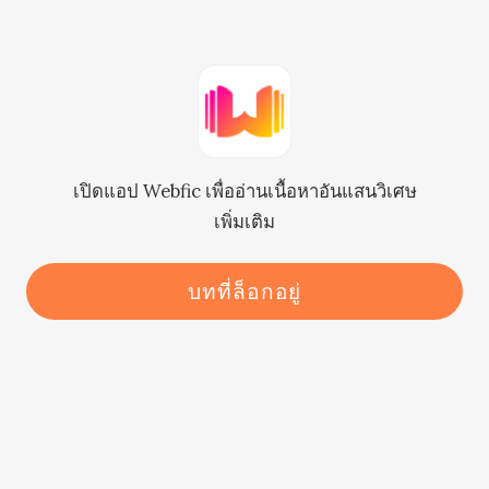
เล่นกับเรื่องสำคัญเช่นนี้จริง ๆ เหรอ?

ทุกคนในตระกูลเทย์เลอร์ เริ่มรู้สึกโกรธ
และไม่พอใจกับสิ่งที่ไมเคิลทำ

เปิดแอป Webfic เพื่ออ่านเนื้อหาอันแสนวิเศษ
เพิ่มเติม
อีวานเมื่อสังเกตเห็นว่าไม่มีใครชี้นิ้วมาที่
เขา เขาก็รู้สึกโล่งใจ

บทที่ล็อกอยู่
เฟนด์ที่ยืนอยู่ด้านข้างขมวดคิ้วด้วยความ
สงสัย ปัญหาทั้งหมดนี้ไม่น่าจะง่ายอย่าง
ทีคิด
