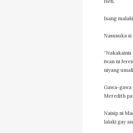
Heh.

Isang malakin
Nasusuka si 
“Nakakainis
iwan ni Jere
niyang umali
Gawa-gawa la
Meredith par
Naisip ni Ma
lalaki gay a