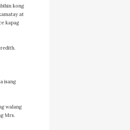
bihin kong 
amatay at 
e kapag 
edith.

 isang 
ng walang 
g Mrs. 