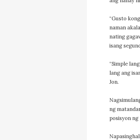
ang nanay ni
“Gusto kong 
naman akalai
nating gagaw
isang segundo
“Simple lang
lang ang isa
Jon.

Nagsimulang
ng matandang
posisyon ng 
Napasinghal 