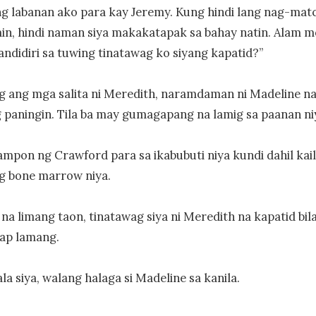
g labanan ako para kay Jeremy. Kung hindi lang nag-matc
n, hindi naman siya makakatapak sa bahay natin. Alam mo
ndidiri sa tuwing tinatawag ko siyang kapatid?”

 ang mga salita ni Meredith, naramdaman ni Madeline na 
paningin. Tila ba may gumagapang na lamig sa paanan niy
nampon ng Crawford para sa ikabubuti niya kundi dahil kail
g bone marrow niya.

 na limang taon, tinatawag siya ni Meredith na kapatid bila
p lamang.

la siya, walang halaga si Madeline sa kanila.
