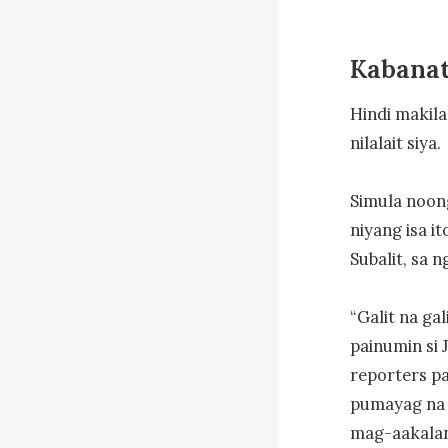
Kabanat
Hindi makila
nilalait siya.

Simula noong
niyang isa i
Subalit, sa 
“Galit na ga
painumin si
reporters pa
pumayag na r
mag-aakalan