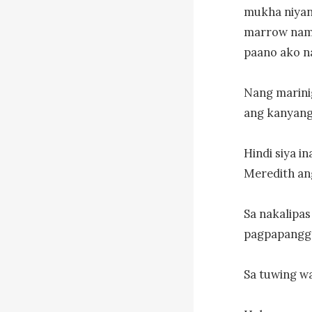
mukha niyan
marrow nami
paano ako na
Nang marinig
ang kanyang 
Hindi siya i
Meredith an
Sa nakalipas
pagpapangga
Sa tuwing wa