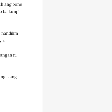
h ang bone 
 ba kung 
nandilim 
a.

angan ni 
ng isang 