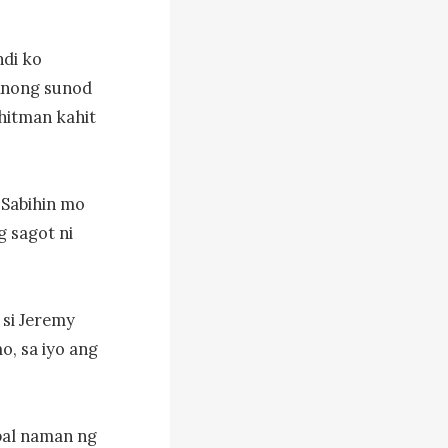
di ko 
Anong sunod 
hitman kahit 
Sabihin mo 
 sagot ni 
si Jeremy 
, sa iyo ang 
al naman ng 