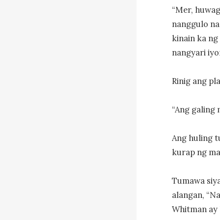
“Mer, huwag
nanggulo na
kinain ka n
nangyari iyon
Rinig ang pl
“Ang galing 
Ang huling t
kurap ng mat
Tumawa siya
alangan, “Na
Whitman ay 