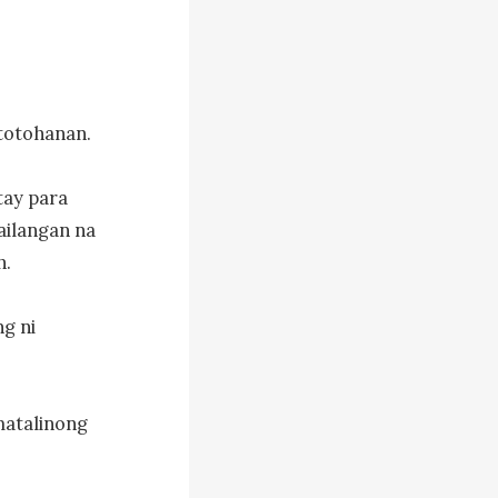
totohanan.

ay para 
ailangan na 
.

 ni 
atalinong 