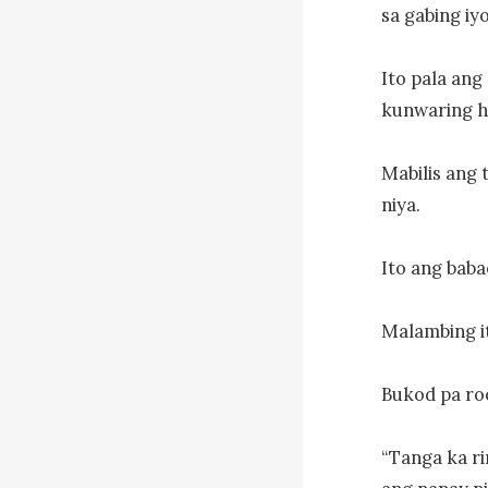
sa gabing iy
Ito pala ang
kunwaring hu
Mabilis ang 
niya.

Ito ang bab
Malambing it
Bukod pa roo
“Tanga ka ri