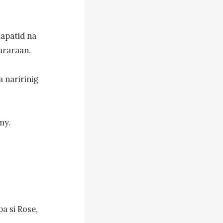
apatid na 
raraan.

naririnig 
y.

 si Rose, 