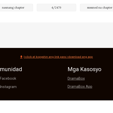
naunang chapter
4
/
2479
susunod na chapter
I-click at kopyahin ang link para i-download ang app
munidad
Mga Kasosyo
DramaBox
Facebook
DramaBox App
Instagram
©
Webfic
,
All rights reserved
DIANZHONG TECHNOLOGY SINGAPORE PTE. LTD.