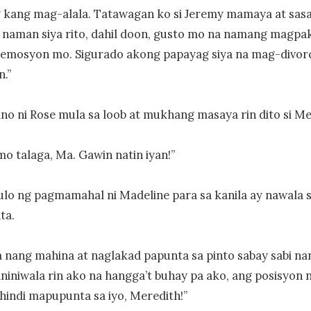
 kang mag-alala. Tatawagan ko si Jeremy mamaya at sasa
 naman siya rito, dahil doon, gusto mo na namang magpak
g emosyon mo. Sigurado akong papayag siya na mag-divorc
.”

ano ni Rose mula sa loob at mukhang masaya rin dito si Mer
mo talaga, Ma. Gawin natin iyan!”

ulo ng pagmamahal ni Madeline para sa kanila ay nawala sa
a.

 nang mahina at naglakad papunta sa pinto sabay sabi na
niniwala rin ako na hangga’t buhay pa ako, ang posisyon n
hindi mapupunta sa iyo, Meredith!”