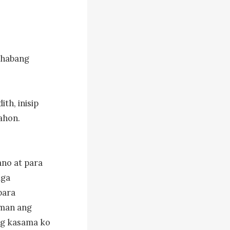
 habang 
h, inisip 
hon. 
no at para 
ga 
ara 
man ang 
g kasama ko 