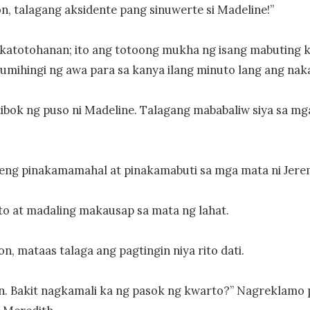
on, talagang aksidente pang sinuwerte si Madeline!”

 katotohanan; ito ang totoong mukha ng isang mabuting k
mihingi ng awa para sa kanya ilang minuto lang ang naka
tibok ng puso ni Madeline. Talagang mababaliw siya sa mga 
aeng pinakamamahal at pinakamabuti sa mga mata ni Jerem
o at madaling makausap sa mata ng lahat.

n, mataas talaga ang pagtingin niya rito dati.

n. Bakit nagkamali ka ng pasok ng kwarto?” Nagreklamo pa