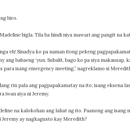
g biro.

Madeline bigla. Tila ba hindi niya mawari ang pangit na ka
 nga eh! Sinadya ko pa naman itong pekeng pagpapakamat
my ang babaeng ‘yun. Subalit, bago ko pa siya makausap, k
s para isang emergency meeting,” nagreklamo si Meredith
ng rin pala ang pagpapakamatay na ito; isang eksena lang
a iwan siya ni Jeremy.

deline na kalokohan ang lahat ng ito. Paanong ang isang m
ni Jeremy ay nagkagusto kay Meredith?
