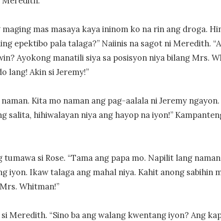
 Meredith.

maging mas masaya kaya ininom ko na rin ang droga. Hin
ng epektibo pala talaga?” Naiinis na sagot ni Meredith. “
in? Ayokong manatili siya sa posisyon niya bilang Mrs. W
 lang! Akin si Jeremy!”

 naman. Kita mo naman ang pag-aalala ni Jeremy ngayon. 
ng salita, hihiwalayan niya ang hayop na iyon!” Kampanteng
 tumawa si Rose. “Tama ang papa mo. Napilit lang naman 
 iyon. Ikaw talaga ang mahal niya. Kahit anong sabihin mo
Mrs. Whitman!”

si Meredith. “Sino ba ang walang kwentang iyon? Ang kap