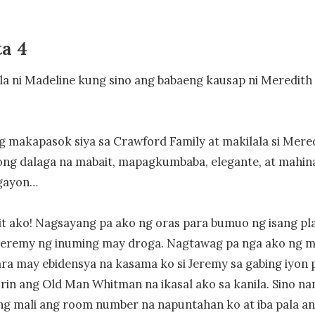
a 4
la ni Madeline kung sino ang babaeng kausap ni Meredith
 makapasok siya sa Crawford Family at makilala si Meredit
tong dalaga na mabait, mapagkumbaba, elegante, at mahina
ngayon…

lit ako! Nagsayang pa ako ng oras para bumuo ng isang pla
 Jeremy ng inuming may droga. Nagtawag pa nga ako ng m
ra may ebidensya na kasama ko si Jeremy sa gabing iyon p
in ang Old Man Whitman na ikasal ako sa kanila. Sino na
g mali ang room number na napuntahan ko at iba pala an