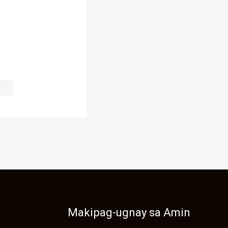
 sa screen. 

istahan. 
ingay 
 yung bata 
. 
 bakit 
Makipag-ugnay sa Amin