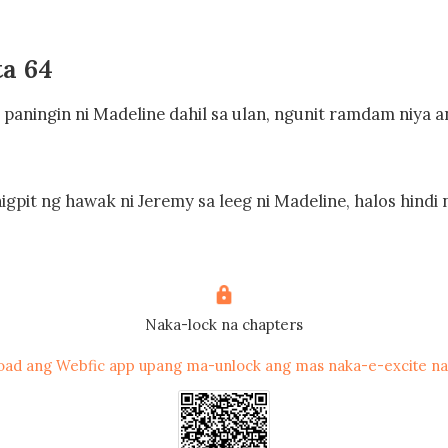
a 64
paningin ni Madeline dahil sa ulan, ngunit ramdam niya ang
igpit ng hawak ni Jeremy sa leeg ni Madeline, halos hindi n
 niya ang namumulang mukha ni Madeline na halos malag
itaw siya na para bang nailabas niya na ang kanyang galit
Naka-lock na chapters
k niya palayo si Madeline. 

oad ang Webfic app upang ma-unlock ang mas naka-e-excite na
 kanyang hininga si Madeline habang bumubuhos ang ulan.