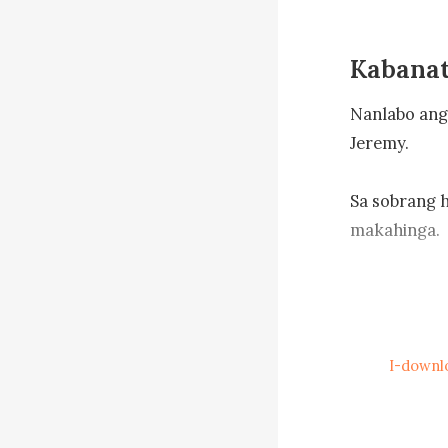
Kabanat
Nanlabo ang 
Jeremy. 

Sa sobrang h
makahinga. 

Nang makita
hininga, bum
nito, itinula
I-downl
Naghabol ng