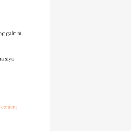
 galit ni 
a siya 
utan na ng 
. Pagkatapos 
 content
 
