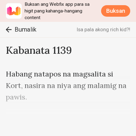
Buksan ang Webfix app para sa
Buksan
higit pang kahanga-hangang
content
Bumalik
Isa pala akong rich kid?!
Kabanata 1139
Habang natapos na magsalita si 
Kort, nasira na niya ang malamig na 
pawis.

Huminga ng malalim si Linus sa oras 
na ito.
