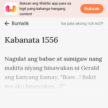
Buksan ang Webfix app para sa
Buksan
higit pang kahanga-hangang
content
Bumalik
Isa pala akong rich kid?!
Kabanata 1556
Nagulat ang babae at sumigaw nang 
makita niyang hinawakan ni Gerald 
ang kanyang kamay, "Ikaw...! Bakit 
mo ako hinawakan…?!”

Pagkatapos nito, makikita sa 