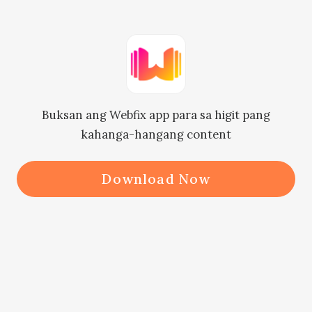
Nanlaki ang mga mata ni Dickson at 
napanganga si Amber dahil hindi sila 
makapaniwala.

Buksan ang Webfix app para sa higit pang
kahanga-hangang content
“Uy pre, ikaw ba ang aking 
godbrother na si Gerald Crawford?” 
Download Now
Tanong ni Yoel habang nag-aalala. 
Hindi niya inasahan kailanman na 
ganito niya matatagpuan si Gerald.

“Oo, ako nga!” Sagot ni Gerald 