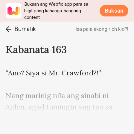
Buksan ang Webfix app para sa
Buksan
higit pang kahanga-hangang
content
Bumalik
Isa pala akong rich kid?!
Kabanata 163
“Ano? Siya si Mr. Crawford?!”

Nang marinig nila ang sinabi ni 
Aiden, agad tumingin ang tao sa 
paligid sa kanilang direksyon dahil 
sa pagkabigla.
