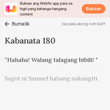
Buksan ang Webfix app para sa
Buksan
higit pang kahanga-hangang
content
Bumalik
Isa pala akong rich kid?!
Kabanata 180
”Hahaha! Walang talagang bibili! " 

Sagot ni Samuel habang nakangiti. 

Pilit na ngumiti si Wyatt. 
