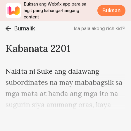
Buksan ang Webfix app para sa
Buksan
higit pang kahanga-hangang
content
Bumalik
Isa pala akong rich kid?!
Kabanata 2201
Nakita ni Suke ang dalawang 
subordinates na may mababagsik sa 
mga mata at handa ang mga ito na 
sugurin siya anumang oras, kaya 
napasigaw siya sa sobrang takot, 
“Na-Napakasama mo…!”
