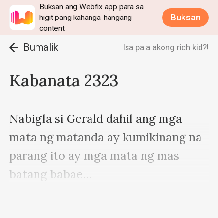
Buksan ang Webfix app para sa
Buksan
higit pang kahanga-hangang
content
Bumalik
Isa pala akong rich kid?!
Kabanata 2323
Nabigla si Gerald dahil ang mga 
mata ng matanda ay kumikinang na 
parang ito ay mga mata ng mas 
batang babae…

“Ang mga tao na hindi nakikinig sa 