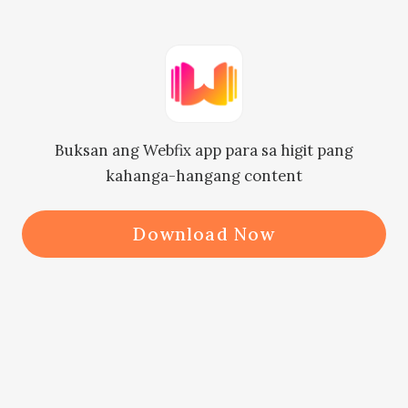
advice at madalas na may 
nangyayaring masama sa kanila…” 
sabi ng matanda nang tumingin siya 
sa gilid.

Buksan ang Webfix app para sa higit pang
kahanga-hangang content
“Salamat sa concern mo pero aalis 
na ako,” sabi ni Gerald nang yumuko 
Download Now
siya sa harap ng babae, bago siya 
nagmadaling umalis…

Nang mawala si Gerald, dahan-
dahang dineretso ni Gerald ang 