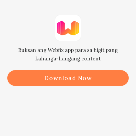
Hindi nakagalaw si Daryl dahil sa 
sobrang galit, kaya sinamantala ni 
Gerald ang pagkakataong sumigaw, 
"Atake...!"

Buksan ang Webfix app para sa higit pang
kahanga-hangang content
Kasunod ito ay isang naglalagablab 
na liwanag ang nagliwanag sa buong 
Download Now
kalangitan...! Sumabog ang energy 
sa lahat ng direksyon at ang devilish 
formation ni Daryl ay naging 
alikabok sa loob ng ilang segundo!
