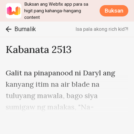
Buksan ang Webfix app para sa
Buksan
higit pang kahanga-hangang
content
Bumalik
Isa pala akong rich kid?!
Kabanata 2513
Galit na pinapanood ni Daryl ang 
kanyang itim na air blade na 
tuluyang mawala, bago siya 
sumigaw ng malakas, "Na-
Napakalakas...!"
