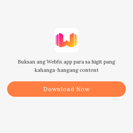
daming tao. Sabihin mo sakin, 
gaaano sa tingin mo mahihiya ang 
matandang lalaking si Joseph Dunn 
kung maririnig niya ang tungkol 
dito?” Si Joseph ay ang tatay ni Jane.

Buksan ang Webfix app para sa higit pang
kahanga-hangang content
Nanginig ang katawan ni Jane at 
siya ay biglang namutla, ngunit sa 
Download Now
sumunod na segundo, may naalala 
siya at tumugon siya sa maputlang 
labi, “Ang mga Dunn ay walang anak 
na nagngangalang Jane. Isa lang 