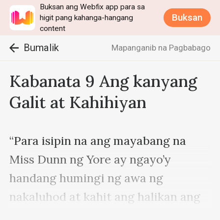
Buksan ang Webfix app para sa
Buksan
higit pang kahanga-hangang
content
Bumalik
Mapanganib na Pagbabago
Kabanata 9 Ang kanyang
Galit at Kahihiyan
“Para isipin na ang mayabang na 
Miss Dunn ng Yore ay ngayo’y 
handang humingi ng awa ng 
nakaluhod at kahit ang halikan ang 
isang tauhan sa harap ng sobrang 