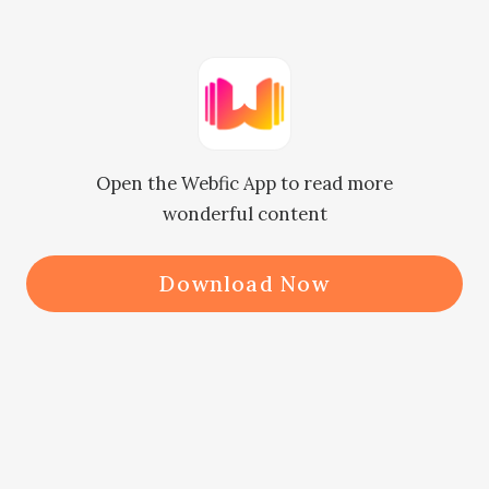
하지만 한시안은 긴장했다. 부씨 가문
에 자손이 이렇게 많아졌으니 말이다. 
만약 전부 부씨 가문의 족보에 올린다
면 그녀의 아들과 딸의 재산이 눈에 띄
Open the Webfic App to read more
게 줄어드는 것이 아닌가?

wonderful content
모든 사람은 이기적이다. 정말 이 순간
이 오면 누구든 자신의 이익을 제일 먼
Download Now
저 생각할 것이다.

하지만 서강태와 부남진이 나눈 이야기
는 모두의 예상을 뒤집었다.

서씨 가문이 그의 신분을 인정하지 않
을뿐더러 부씨 성으로 바꿀 생각도 없