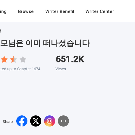
ing
Browse
Writer Benefit
Writer Center
다
사모님은 이미 떠나셨습니다
651.2K
ted up to Chapter 1674
Views
Share
: