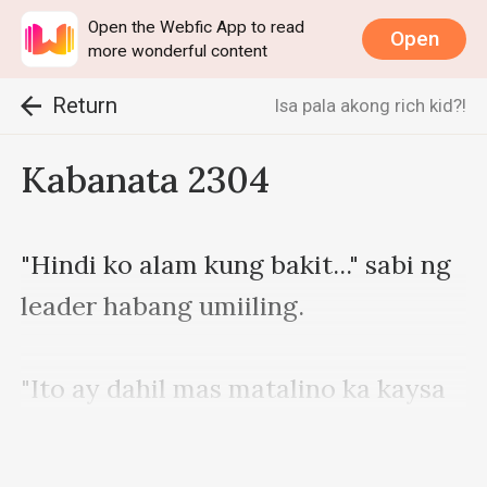
Open the Webfic App to read
Open
more wonderful content
Return
Isa pala akong rich kid?!
Kabanata 2304
"Hindi ko alam kung bakit..." sabi ng 
leader habang umiiling.

"Ito ay dahil mas matalino ka kaysa 
sa iba, at plano kong i-train ka 
kapag naging mahusay ka. Huwag 