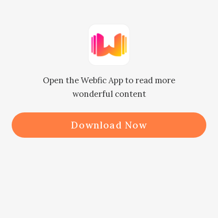
Después de un breve momento, 
asintió y dijo: "Sí, tienes una gran 
oportunidad. Pero hay un problema. 
Tienes muchos rivales...".

Open the Webfic App to read more
wonderful content
"¿Eh?".

Download Now
"Aunque todavía no he conocido al 
director ejecutivo, he conocido a sus 
empleadas. Su secretaria, su gerente 
e incluso la recepcionista son 
bastante sexys y encantadoras. 