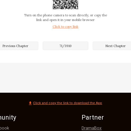
titud de Mandy, Harvey asintió un poco. Después de todo, h
Turn on the phone camera to scan directly, or copy the
uenas marcas en ese centro comercial. Como los emplead
link and open it in your mobile browser
Click to copy link
 comportaban correctamente, podían ir a otra tienda. Mie
ero, no tenían que 
Previous Chapter
71
/
3910
Next Chapter
Click and copy the link to download the App
unity
Partner
DramaBox
book