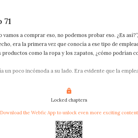
 71
 no vamos a comprar eso, no podemos probar eso. ¿Es así?”,
echo, era la primera vez que conocía a ese tipo de empleado
s productos como la ropa y los zapatos, ¿cómo podrían c
a un poco incómoda a su lado. Era evidente que la emplea
spreciando. Era un hecho que su compañía había estado e
e. Finalmente, su compañía volvió a su camino con mucha 
cientos mil dólares que Harvey obtuvo. Ciertamente no po
Locked chapters
l lujo de comprar un par de zapatos valorados en dieciséis 
Download the Webfic App to unlock even more exciting content
onos entonces. Podemos ir y mirar en algunos otros lugar
..", Mandy dijo torpemente.
