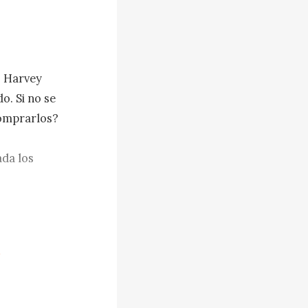
 Harvey 
. Si no se 
omprarlos?

da los 
n caída 
dificultad 
día 
mil dólares.

es de los 