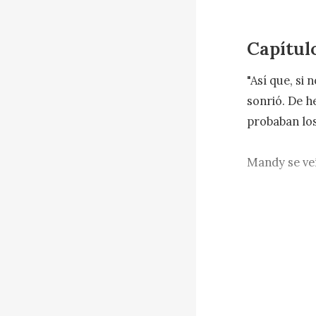
Capítulo
"Así que, si
sonrió. De h
probaban lo
Mandy se veí
estaba meno
recientement
con los ocho
permitirse e
"Harvey, vám
alrededores.