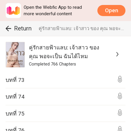
Open the Webfic App to read
Open
more wonderful content
Return
คู่รักสายฟ้าแลบ: เจ้าสาว ของ คุณ พอจะเป็น ฉันได้ไหม
คู่รักสายฟ้าแลบ: เจ้าสาว ของ
คุณ พอจะเป็น ฉันได้ไหม
Completed
766
Chapters
บทที่ 73
บทที่ 74
บทที่ 75
บทที่ 76