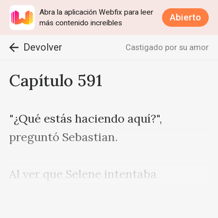
Abra la aplicación Webfix para leer
Abierto
más contenido increíbles
Devolver
Castigado por su amor
Capítulo 591
"¿Qué estás haciendo aquí?", 
preguntó Sebastian.

Al ver que Selene intentaba 
encontrar una respuesta, Sabrina 
sujetó rápidamente el brazo de 