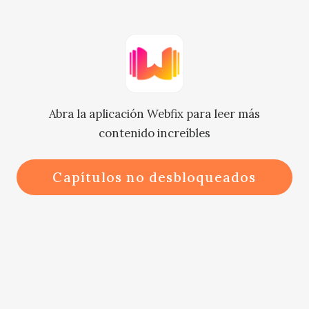
Sebastian y la miró con una sonrisa.

"Señorita Lynn, ¿está aquí por 
venganza?", preguntó Sabrina con 
Abra la aplicación Webfix para leer más
calma.

contenido increíbles
"Sabrina, deja de acusarme de cosas 
Capítulos no desbloqueados
que no he hecho".

"¿Quién eres tú para tutearme?", se 
burló ella.
