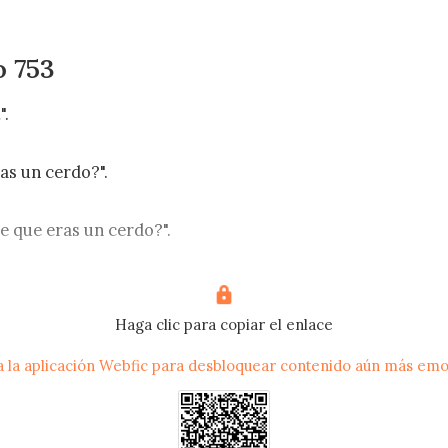
o 753
.

as un cerdo?".

e que eras un cerdo?".

n cerdo, eso me convertiría en un cerdo también!", dijo Seb
Haga clic para copiar el enlace
 la aplicación Webfic para desbloquear contenido aún más em
capar una risa, luego dijo nuevamente: "Creo que sería mejo
tros tres hijos. Otra niña para darle una hermanita a Aino
ta manera cada uno tendría una empresa con dos niños y do