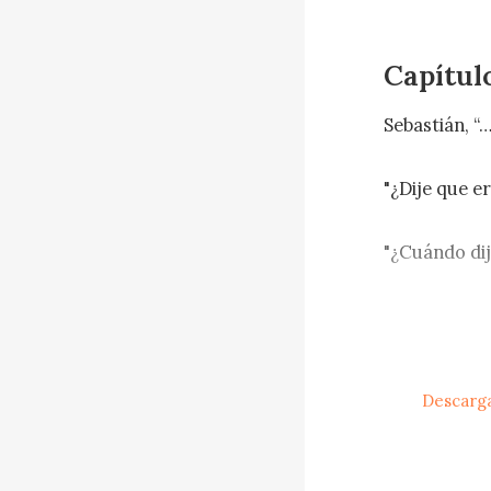
Capítul
Sebastián, “…"
"¿Dije que er
"¿Cuándo dij
"¡Si fueras u
ofendido.

Descarga
Ella dejó es
tuviéramos o
niños, de es