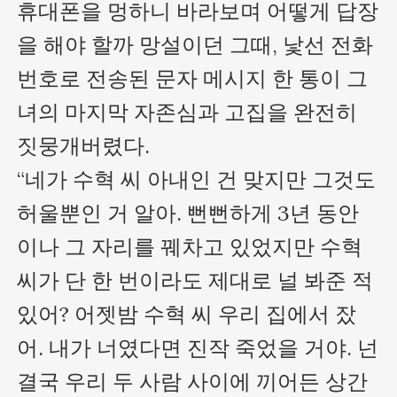
휴대폰을 멍하니 바라보며 어떻게 답장
을 해야 할까 망설이던 그때, 낯선 전화
번호로 전송된 문자 메시지 한 통이 그
녀의 마지막 자존심과 고집을 완전히 
짓뭉개버렸다.

“네가 수혁 씨 아내인 건 맞지만 그것도 
허울뿐인 거 알아. 뻔뻔하게 3년 동안
이나 그 자리를 꿰차고 있었지만 수혁 
씨가 단 한 번이라도 제대로 널 봐준 적 
있어? 어젯밤 수혁 씨 우리 집에서 잤
어. 내가 너였다면 진작 죽었을 거야. 넌 
결국 우리 두 사람 사이에 끼어든 상간