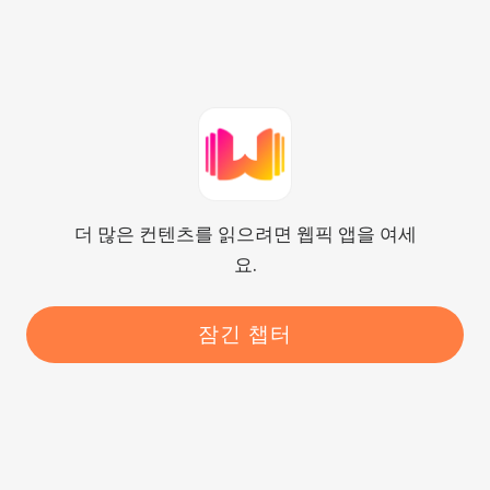
알려주었다.

이 사실을 소은해에게 말할 수 없다.

소은해가 콧방귀를 뀌며 말했다.

“그래. 잘 하고 있네. 우리 미래 형수님
께서 좋아하는 연예인을 약혼식 게스트
더 많은 컨텐츠를 읽으려면 웹픽 앱을 여세
로 초대할게요. 저의 작은 선물이라고 
요.
생각하시면 돼요.”

연예계에서 그는 든든한 거물이다.

잠긴 챕터
한시연은 기쁨에 찬 눈길로 자신이 좋
아하는 연예인을 말했다.

“정말요? 유준열! 저 유준열 좋아해요!”
