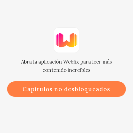
Clayton se puso de pie, se excusó y 
salió a contestar el teléfono.

Floyd miró a Nicole con una 
expresión complicada.

Abra la aplicación Webfix para leer más
contenido increíbles
La expresión de Nicole era ligera. 
No podía ver lo que estaba pensando 
Capítulos no desbloqueados
Floyd porque su mente no estaba 
allí.

Kai tampoco sabía sobre el dilema 