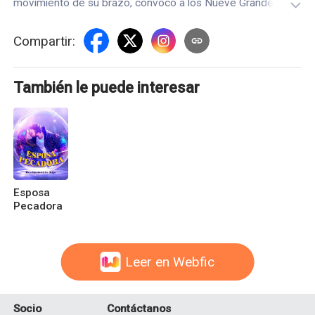
movimiento de su brazo, convocó a los Nueve Grandes
Dioses de la Guerra, quienes se dirigieron a él como su
amo...
Compartir
:
También le puede interesar
Esposa
Pecadora
Leer en Webfic
Socio
Contáctanos