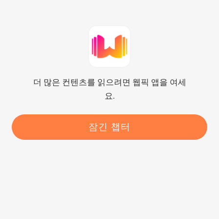
소은정이 멍하니 뒤돌아보니 커다란 키
에 멋진 몸매를 소유한 전동하가 뒤에 
서있었다.

“어떻게 오셨어요?”

더 많은 컨텐츠를 읽으려면 웹픽 앱을 여세
전동하는 부드러운 미소를 지으며 사랑
요.
이 가득 담긴 눈빛으로 바라보며 말했
다..

잠긴 챕터
“사랑하는 내 여자친구가 보고 싶어서
요.”

그는 두 팔을 벌리고 제자리에 서서 그
녀에게 눈길을 보냈다.

소은정이 순식간에 굳어졌다, 설마 안