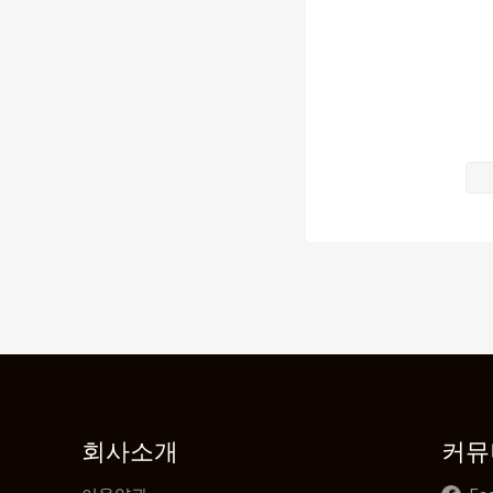
모두가 평화로
전동하는 그녀
“걱정 말아요
사실 그들이 
어쩌면 소은정
오히려 박수혁
만약 그가 계
전동하는 박수
하지만 소은정
그녀는 “얘기
그것은 그녀의
전동하는“자랑
소은정은 "당
두 사람은 오
회사소개
커뮤
우연준은 사무