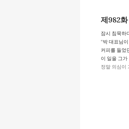
제982화
잠시 침묵하다
“박 대표님이
커피를 들었던
이 일을 그가 
정말 의심이 
그는 눈을 깜
“이 비서가 
번거로움을 덜
전동하는 웃으
“우 비서가 골
소은정은 마지
그녀는 꽃 때