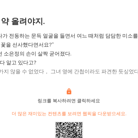
 약 올려야지.
가 전동하는 문득 얼굴을 들면서 여느 때처럼 담담한 미소를 
 꽃을 선사했다면서요?”

 소은정의 손이 살짝 굳어졌다.

다 알고 있다고?

가지 않을 수 없었다， 그녀 옆에 간첩이라도 파견한 듯싶었다.
박이면서 말했다.

보내왔어요, 이미 우연준한테 넘겼어요.”

기 위해서였다.

링크를 복사하려면 클릭하세요
며 그녀의 뜻을 알아차렸다.

더 많은 재미있는 컨텐츠를 보려면 웹픽을 다운받으세요.
치 아프게 되었네요.”

못해 어깨를 으쓱거렸다.

문에 박수혁을 귀찮게 하고 싶지 않았다.
