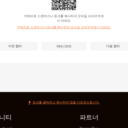
람이었다면 박수혁은 기꺼이 상대를 기다리게 했을 것이다.

는 달랐다, 1분만 기다리라고 해도 그는 가버렸을 것이다.

카메라로 스캔하거나 링크를 복사하여 모바일 브라우저에
 차가웠다.

서 여세요.
카메라로 스캔하거나 링크를 복사하여 모바일 브라우저에서 여세요.
어 탁자 위의 담뱃갑을 집어 들고 불을 붙였다.

자세를 고치더니 말했다. “들여보내.”

를 끄덕이고 물러났다.

이전 챕터
다음 챕터
983
/
2631
은 갈수록 담배에 중독되는 것 같았다.

 온화하고 겸손했다, 누구를 상대하든 한결같았다.

이 어떻게 자기를 뚫어져라 쳐다보든, 화를 내든 전동하는 아
다.

래만입니다”

의 첫 단추를 거칠게 풀었다. 그는 가볍게 웃으며 손안의 담배
링크를 클릭하고 복사하여 앱을 다운로드합니다.
만나러 올 줄은 몰랐습니다만?”

정에게 가까이 다가갈 때 박수혁은 그를 죽여버리고 싶었다.

니티
파트너
않아 아쉬웠다.
