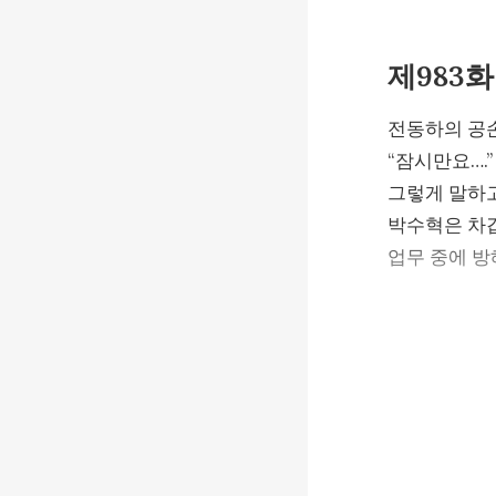
제983화
전동하의 공손
“잠시만요….”

그렇게 말하고
박수혁은 차갑
업무 중에 방
싸늘한 눈빛으
이한석은 눈치
순간 박수혁의
그는 회의를 
“말해.”

이한석은 한숨
““전 대표님