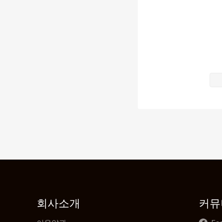
만약 다른 사
하지만 전동하
박수혁의 눈은
그는 손을 뻗
담배를 물고 
이한석은 고개
어쩐지 박수혁
전동하는 항상
그래서 박수혁
미소를 유지했
“대표님, 오
박수혁은 셔츠
“감히 저를 
전동하가 소은
회사소개
커뮤
뜻대로 되지 